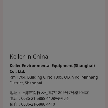
Keller in China
Keller Environmental Equipment (Shanghai)
Co., Ltd.
Rm 1704, Building 8, No.1809, QiXin Rd, Minhang
District, Shanghai
地址：上海市闵行区七莘路1809号7号楼904室
电话：0086-21-5888 4408*分机号
传真：0086-21-5888 4410